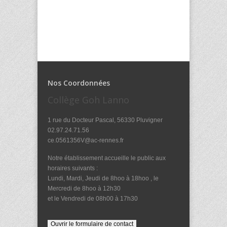
Nos Coordonnées
Collège Goh Lanno
1 rue du Docteur Pascal, 56330 Pluvigner
02.97.24.71.56
ce.0561356V@ac-rennes.fr
Notre établissement accueille le public aux
horaires suivants :
Lundi, Mardi, Jeudi de 8hoo à 18hoo , le
Mercredi de 8hoo à 12h30
et le Vendredi de 08h00 à 17h30