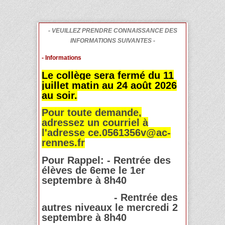
- VEUILLEZ PRENDRE CONNAISSANCE DES
INFORMATIONS SUIVANTES -
- Informations
Le collège sera fermé du 11
juillet matin au 24 août 2026
au soir.
Pour toute demande,
adressez un courriel à
l'adresse ce.0561356v@ac-
rennes.fr
Pour Rappel: - Rentrée des
élèves de 6eme le 1er
septembre à 8h40
- Rentrée des
autres niveaux le mercredi 2
septembre à 8h40